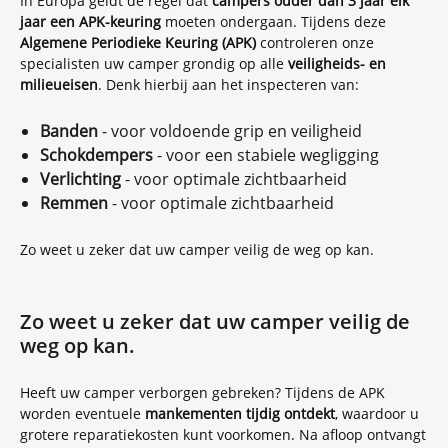
In Europa geldt de regel dat
campers ouder dan 3 jaar elk
jaar een APK-keuring
moeten ondergaan. Tijdens deze
Algemene Periodieke Keuring (APK)
controleren onze
specialisten uw camper grondig op alle
veiligheids- en
milieueisen
. Denk hierbij aan het inspecteren van:
Banden
- voor voldoende grip en veiligheid
Schokdempers
- voor een stabiele wegligging
Verlichting
- voor optimale zichtbaarheid
Remmen
- voor optimale zichtbaarheid
Zo weet u zeker dat uw camper veilig de weg op kan.
Zo weet u zeker dat uw camper veilig de
weg op kan.
Heeft uw camper verborgen gebreken? Tijdens de APK
worden eventuele
mankementen tijdig ontdekt
, waardoor u
grotere reparatiekosten kunt voorkomen. Na afloop ontvangt